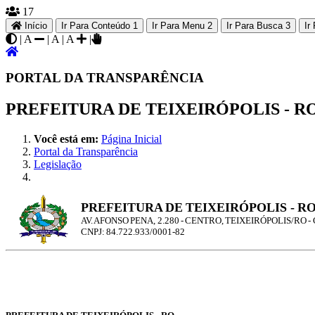
17
Início
Ir Para Conteúdo
1
Ir Para Menu
2
Ir Para Busca
3
Ir
|
A
|
A
|
A
|
PORTAL DA TRANSPARÊNCIA
PREFEITURA DE TEIXEIRÓPOLIS - R
Você está em:
Página Inicial
Portal da Transparência
Legislação
PREFEITURA DE TEIXEIRÓPOLIS - R
AV. AFONSO PENA, 2.280 - CENTRO, TEIXEIRÓPOLIS/RO - 
CNPJ: 84.722.933/0001-82