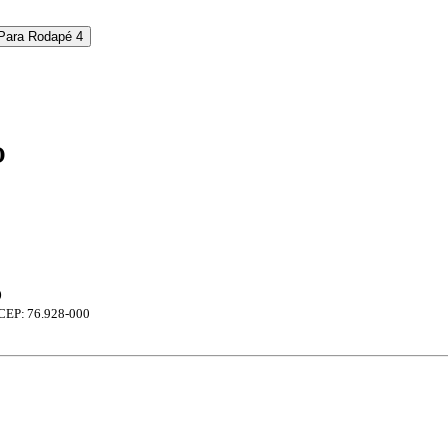
 Para Rodapé
4
O
O
CEP: 76.928-000